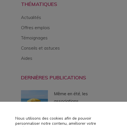
THÉMATIQUES
Actualités
Offres emplois
Témoignages
Conseils et astuces
Aides
DERNIÈRES PUBLICATIONS
Même en été, les
associations
intermédiaires du réseau
Elorys restent mobilisées
Nous utilisons des cookies afin de pouvoir
personnaliser notre contenu, améliorer votre
03 juillet, 2026