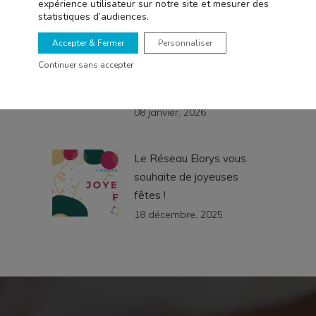
expérience utilisateur sur notre site et mesurer des
statistiques d’audiences.
En 2026, le réseau
Accepter & Fermer
Personnaliser
ELORYS réaffirme son
Continuer sans accepter
engagement dans
l’insertion
08 janvier, 2026
Le Réseau Elorys vous
souhaite de joyeuses
fêtes !
18 décembre, 2025