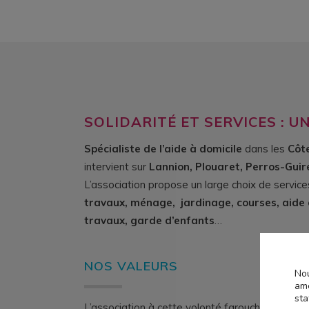
SOLIDARITÉ ET SERVICES : U
Spécialiste de l’aide à domicile
dans les
Côt
intervient sur
Lannion, Plouaret, Perros-Guire
L’association propose un large choix de service
travaux, ménage, jardinage, courses, aid
travaux, garde d’enfants
…
NOS VALEURS
Nou
amé
sta
L’association à cette volonté farouche de pour