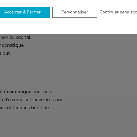
le social, le social et
Accepter & Fermer
Personnaliser
Continuer sans ac
restent intactes :
non du capital,
mocratique
,
 but.
S
ité économique
sont nos
à d’un emploi. Convaincus par
ous défendons l’idée de