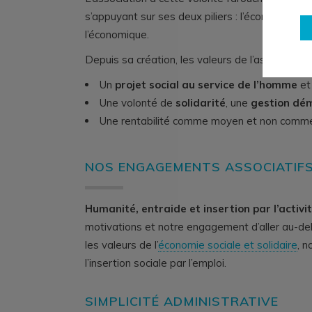
s’appuyant sur ses deux piliers : l’économique et 
l’économique.
Depuis sa création, les valeurs de l’association 
Un
projet social au service de l’homme
et 
Une volonté de
solidarité
, une
gestion dé
Une rentabilité comme moyen et non comme
NOS ENGAGEMENTS ASSOCIATIF
Humanité, entraide et insertion par l’activ
motivations et notre engagement d’aller au-del
les valeurs de l’
économie sociale et solidaire
, n
l’insertion sociale par l’emploi.
SIMPLICITÉ ADMINISTRATIVE