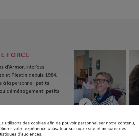
NE FORCE
es d’Armor
, Inter’ess
c et Plestin depuis 1984.
s à la personne :
petits
e au déménagement, petits
s utilisons des cookies afin de pouvoir personnaliser notre contenu,
liorer votre expérience utilisateur sur notre site et mesurer des
tistiques d’audiences.
suivre son action en