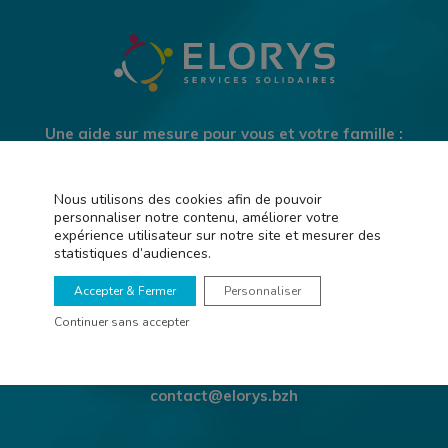
Une aide sur mesure pour vous et votre famille :
ménage, garde d’enfants, entretien de vos jardins,
assistance informatique…
Nous utilisons des cookies afin de pouvoir
Depuis 30 ans, nous intervenons sur toutes les Côtes
personnaliser notre contenu, améliorer votre
d’Armor à partir d’une heure, sans engagement !
expérience utilisateur sur notre site et mesurer des
statistiques d’audiences.
Accepter & Fermer
Personnaliser
Continuer sans accepter
02 96 39 07 07
contact@elorys.bzh