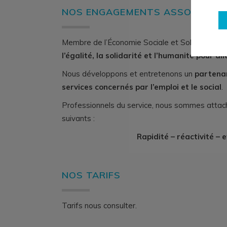
NOS ENGAGEMENTS ASSOCIATIF
Membre de l’Économie Sociale et Solidaire, nos 
l’égalité, la solidarité et l’humanité pour al
Nous développons et entretenons un
partenar
services concernés par l’emploi et le social
.
Professionnels du service, nous sommes att
suivants :
Rapidité – réactivité – e
NOS TARIFS
Tarifs nous consulter.