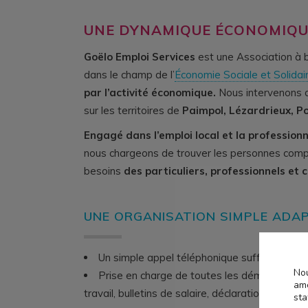
UNE DYNAMIQUE ÉCONOMIQUE
Goëlo Emploi Services
est une Association à b
dans le champ de l’
Économie Sociale et Solidai
par l’activité économique.
Nous intervenons 
sur les territoires de
Paimpol, Lézardrieux, Po
Engagé dans l’emploi local et la professionn
nous chargeons de trouver les personnes com
besoins
des particuliers, professionnels et co
UNE ORGANISATION SIMPLE ADAP
Un simple appel téléphonique suffit.
Nou
Prise en charge de toutes les démarches ad
amé
travail, bulletins de salaire, déclarations sociale
sta