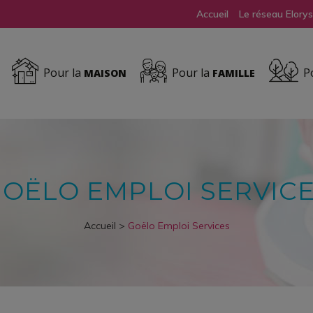
Accueil
Le réseau Elorys
Pour la
Pour la
Po
MAISON
FAMILLE
OËLO EMPLOI SERVIC
Accueil
>
Goëlo Emploi Services