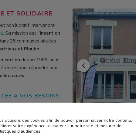
 ET SOLIDAIRE
ut non lucratif intervenant
re
. Sa mission est
l’insertion
dans 25 communes situées
ntrieux et Plouha.
alisation
depuis 1986, nous
pétentes pour répondre aux
llectivités.
TÉE A VOS BESOINS
s utilisons des cookies afin de pouvoir personnaliser notre contenu,
ministratives (contrat de
liorer votre expérience utilisateur sur notre site et mesurer des
s, etc…) .
tistiques d’audiences.