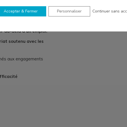
S
Accepter & Fermer
Personnaliser
Continuer sans ac
principales valeurs sont
ler au-delà d’un emploi.
iat soutenu avec les
achés aux engagements
fficacité