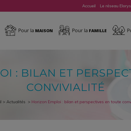
Accueil
Le réseau Elorys
Pour la
Pour la
Po
MAISON
FAMILLE
I : BILAN ET PERSPEC
CONVIVIALITÉ
l
>
Actualités
>
Horizon Emploi : bilan et perspectives en toute convi