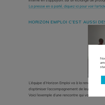
interne en s’appuyant sur un échange de pratiq
La presse en a parlé, cliquez ici pour voir l’articl
HORIZON EMPLOI C’EST AUSSI D
Nou
amé
sta
L’équipe d’Horizon Emploi va à la rencontre des 
d’optimiser l’accompagnement de leurs salariés 
Voici l’exemple d’une rencontre qui va débouche