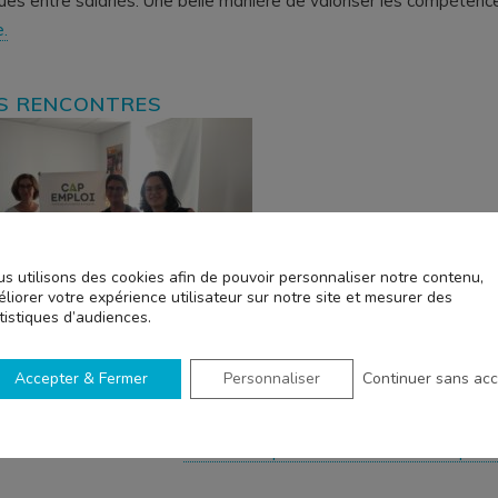
ues entre salariés. Une belle manière de valoriser les compétence
e.
ES RENCONTRES
s utilisons des cookies afin de pouvoir personnaliser notre contenu,
liorer votre expérience utilisateur sur notre site et mesurer des
tistiques d’audiences.
Accepter & Fermer
Personnaliser
Continuer sans ac
collectivités, des entreprises et des structures partenaires afin
en insertion.
r sur une collaboration :
Horizon Emploi à la rencontre de Cap Em