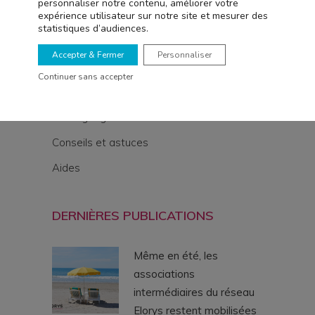
personnaliser notre contenu, améliorer votre
expérience utilisateur sur notre site et mesurer des
statistiques d’audiences.
THÉMATIQUES
Accepter & Fermer
Personnaliser
Actualités
Continuer sans accepter
Offres emplois
Témoignages
Conseils et astuces
Aides
DERNIÈRES PUBLICATIONS
Même en été, les
associations
intermédiaires du réseau
Elorys restent mobilisées