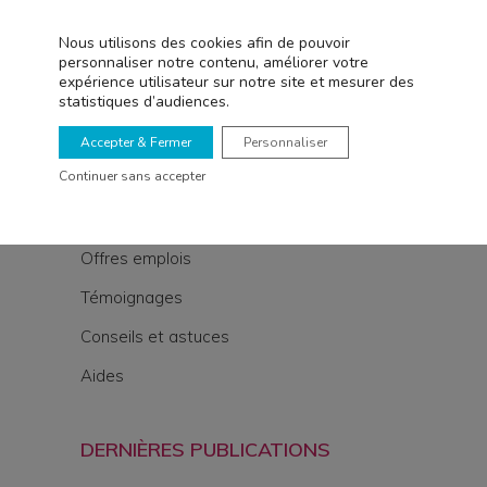
Retrouvez toute l’actualité du réseau
Elorys ainsi que des conseils et astuces
Nous utilisons des cookies afin de pouvoir
personnaliser notre contenu, améliorer votre
pour mieux vous accompagner au
expérience utilisateur sur notre site et mesurer des
quotidien.
statistiques d’audiences.
Accepter & Fermer
Personnaliser
THÉMATIQUES
Continuer sans accepter
Actualités
Offres emplois
Témoignages
Conseils et astuces
Aides
DERNIÈRES PUBLICATIONS