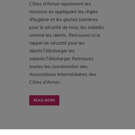
Côtes d'Armor reprennent les
missions en appliquant les règles
d'hygiène et les gestes barrières
pour la sécurité de tous, les salariés
comme les clients. Retrouvez ici le
rappel de sécurité pour les
clientsTélécharger les
salariésTélécharger Retrouvez
toutes les coordonnées des
Associations Intermédiaires des
Côtes d'Armor...
READ MORE